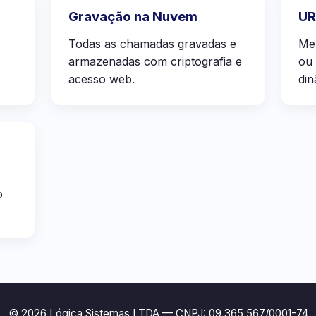
Gravação na Nuvem
UR
Todas as chamadas gravadas e
Men
armazenadas com criptografia e
ou
acesso web.
din
o
© 2026 Lógica Sistemas LTDA — CNPJ: 09.365.567/0001-74